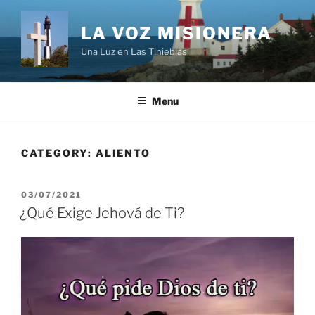
Skip
to
LA VOZ MISIONERA
content
Una Luz en Las Tinieblas
Menu
CATEGORY:
ALIENTO
POSTED
03/07/2021
ON
¿Qué Exige Jehová de Ti?