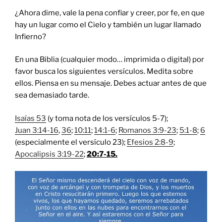
¿Ahora dime, vale la pena confiar y creer, por fe, en que
hay un lugar como el Cielo y también un lugar llamado
Infierno?
En una Biblia (cualquier modo… imprimida o digital) por
favor busca los siguientes versículos. Medita sobre
ellos. Piensa en su mensaje. Debes actuar antes de que
sea demasiado tarde.
Isaías 53
(y toma nota de los versículos 5-7);
Juan 3:14-16
,
36
;
10:11
;
14:1-6
;
Romanos 3:9-23
;
5:1-8
;
6
(especialmente el versículo 23);
Efesios 2:8-9
;
Apocalipsis 3:19-22
;
20:7-15.