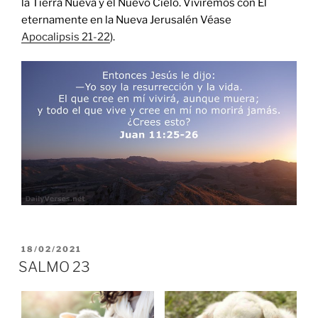
la Tierra Nueva y el Nuevo Cielo. Viviremos con Él
eternamente en la Nueva Jerusalén Véase
Apocalipsis 21-22
).
POSTED
18/02/2021
ON
SALMO 23