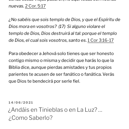
nuevas.
2 Cor. 5:17
¿No sabéis que sois templo de Dios, y que el Espíritu de
Dios mora en vosotros?
(17) Si alguno violare el
templo de Dios, Dios destruir
á al tal: porque el templo
de Dios, el cual sois vosotros, santo es
.
1 Cor 3:16-17
Para obedecer a Jehová solo tienes que ser honesto
contigo mismo o misma y decidir que harás lo que la
Biblia dice, aunque pierdas amistades y tus propios
parientes te acusen de ser fanático o fanática. Verás
que Dios te bendecirá por serle fiel.
POSTED
14/06/2021
ON
¿Andáis en Tinieblas o en La Luz? …
¿Como Saberlo?