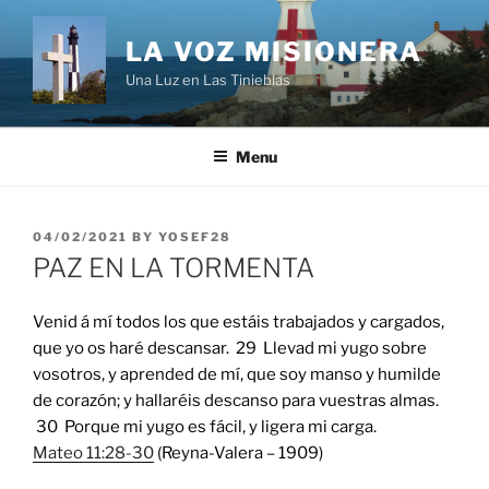
Skip
to
LA VOZ MISIONERA
content
Una Luz en Las Tinieblas
Menu
POSTED
04/02/2021
BY
YOSEF28
ON
PAZ EN LA TORMENTA
Venid á mí todos los que estáis trabajados y cargados,
que yo os haré descansar. 29 Llevad mi yugo sobre
vosotros, y aprended de mí, que soy manso y humilde
de corazón; y hallaréis descanso para vuestras almas.
30 Porque mi yugo es fácil, y ligera mi carga.
Mateo 11:28-30
(Reyna-Valera – 1909)