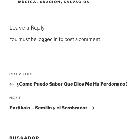
MÚSICA
,
ORACION
,
SALVACION
Leave a Reply
You must be
logged in
to post a comment.
Post
Previous
PREVIOUS
navigation
Post
¿Como Puedo Saber Que Dios Me Ha Perdonado?
Next
NEXT
Post
Parábola – Semilla y el Sembrador
BUSCADOR