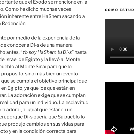
mportante que el Éxodo se mencione en la
ulo. Como he dicho muchas veces
COMO ESTUD
ación inherente entre HaShem sacando a
la Redención.
nte por medio de la experiencia de la
ede conocer a Di-s de una manera
o antes, “
Yo soy HaShem tu Di-s
” hasta
e Israel de Egipto y la llevó al Monte
pueblo al Monte Sinaí para que lo
l propósito, sino más bien un evento
 que se cumpla el objetivo principal que
ó en Egipto, ya que los que están en
orar. La adoración exige que se cumplan
realidad para un individuo. La esclavitud
 adorar, al igual que estar en un
n, porque Di-s quería que Su pueblo lo
que produjo cambios en sus vidas para
ecto y en la condición correcta para