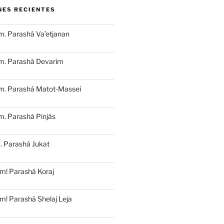
NES RECIENTES
. Parashá Va’etjanan
m. Parashá Devarim
m. Parashá Matot-Massei
. Parashá Pinjás
. Parashá Jukat
m! Parashá Koraj
m! Parashá Shelaj Leja