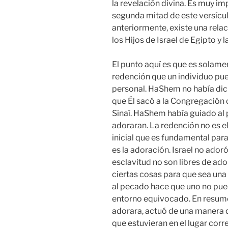
la revelación divina. Es muy i
segunda mitad de este versíc
anteriormente, existe una rel
los Hijos de Israel de Egipto y 
El punto aquí es que es solame
redención que un individuo pu
personal. HaShem no había dich
que Él sacó a la Congregación d
Sinaí. HaShem había guiado al 
adoraran. La redención no es e
inicial que es fundamental para
es la adoración. Israel no ador
esclavitud no son libres de ad
ciertas cosas para que sea una 
al pecado hace que uno no pueda
entorno equivocado. En resume
adorara, actuó de una manera 
que estuvieran en el lugar corr