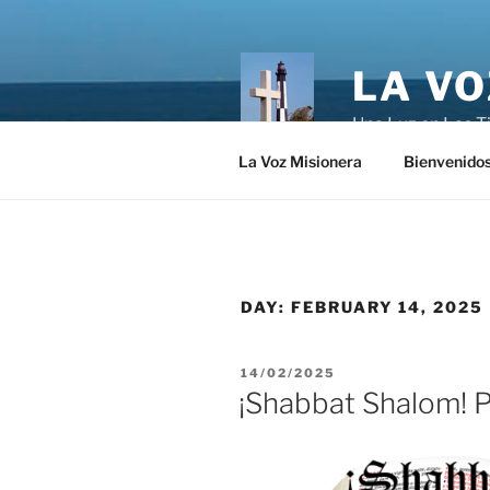
Skip
to
content
LA VO
Una Luz en Las T
La Voz Misionera
Bienvenido
DAY:
FEBRUARY 14, 2025
POSTED
14/02/2025
ON
¡Shabbat Shalom! P