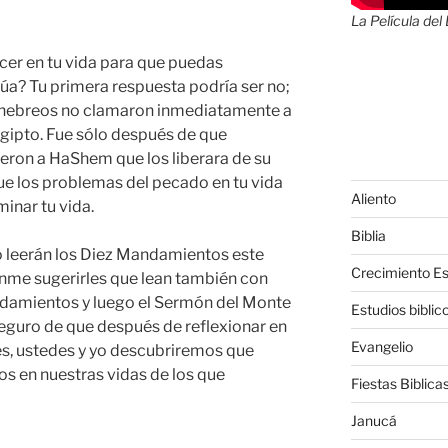
La Película del
er en tu vida para que puedas
a? Tu primera respuesta podría ser no;
s hebreos no clamaron inmediatamente a
gipto. Fue sólo después de que
ieron a HaShem que los liberara de su
ue los problemas del pecado en tu vida
Aliento
inar tu vida.
Biblia
 leerán los Diez Mandamientos este
Crecimiento Esp
nme sugerirles que lean también con
ndamientos y luego el Sermón del Monte
Estudios biblic
seguro de que después de reflexionar en
Evangelio
es, ustedes y yo descubriremos que
 en nuestras vidas de los que
Fiestas Biblica
Janucá