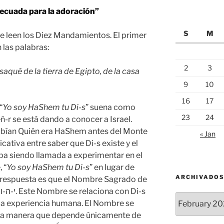
ecuada para la adoración”
S
M
e leen los Diez Mandamientos. El primer
las palabras:
2
3
aqué de la tierra de Egipto, de la casa
9
10
16
17
“
Yo soy HaShem tu Di-s
” suena como
23
24
eñ-r se está dando a conocer a Israel.
sabían Quién era HaShem antes del Monte
« Jan
icativa entre saber que Di-s existe y el
aba siendo llamada a experimentar en el
 “
Yo soy HaShem tu Di-s
” en lugar de
ARCHIVADO
 respuesta es que el Nombre Sagrado de
Archivados
la experiencia humana. El Nombre se
 una manera que depende únicamente de