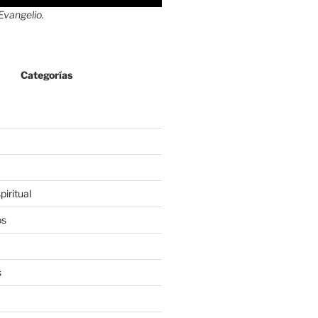
 Evangelio.
Categorías
iritual
os
s