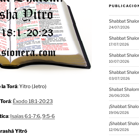
PUBLICACIO
Shabbat Shalom
24/07/2026
Shabbat Shalo
17/07/2026
Shabbat Shalo
10/07/2026
Shabbat Shalom
03/07/2026
 la Torá
: Yitro (Jetro)
Shabat Shalom
26/06/2026
 Torá
:
Éxodo 18:1-20:23
¡Shabbat Shalo
19/06/2026
tica
:
Isaías 6:1-7:6
,
9:5-6
¡Shabbat Shalo
12/06/2026
rashá Yitró