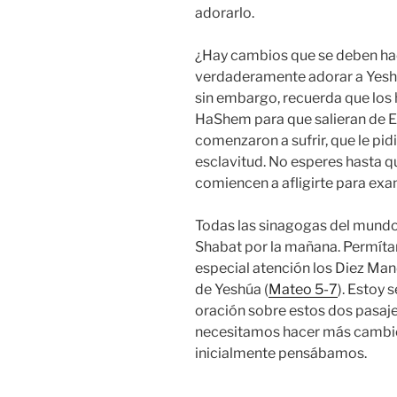
adorarlo.
¿Hay cambios que se deben hac
verdaderamente adorar a Yeshú
sin embargo, recuerda que lo
HaShem para que salieran de E
comenzaron a sufrir, que le pid
esclavitud. No esperes hasta q
comiencen a afligirte para exam
Todas las sinagogas del mundo
Shabat por la mañana. Permíta
especial atención los Diez Ma
de Yeshúa (
Mateo 5-7
). Estoy 
oración sobre estos dos pasaj
necesitamos hacer más cambios
inicialmente pensábamos.