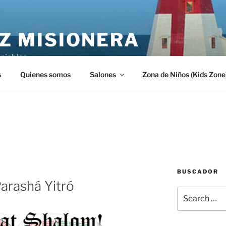
Z MISIONERA
inieblas
s
Quienes somos
Salones
Zona de Niños (Kids Zone
BUSCADOR
arashá Yitró
Search
for: