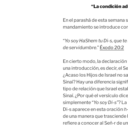
“La condición ad
En el parashá de esta semana s
mandamiento se introduce con 
“
Yo soy HaShem tu Di-s, que te s
de servidumbre
.”
Éxodo 20:2
En cierto modo, la declaración 
una introducción, es decir, el S
¿Acaso los Hijos de Israel no 
Sinaí? Hay una diferencia signif
tipo de relación que Israel est
Sinaí. ¿Por qué el versículo dice,
simplemente “
Yo soy Di-s”
? La
Di-s aparece en esta oración י-ה-ו-ה. Este Nombre se relaciona con Di-s
de una manera que trasciende 
refiere a conocer al Señ-r de