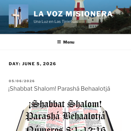
Skip
to
LA VOZ MISIONERA
content
Una Luz en Las Tinieblas
Menu
DAY:
JUNE 5, 2026
POSTED
05/06/2026
ON
¡Shabbat Shalom! Parashá Behaalotjá