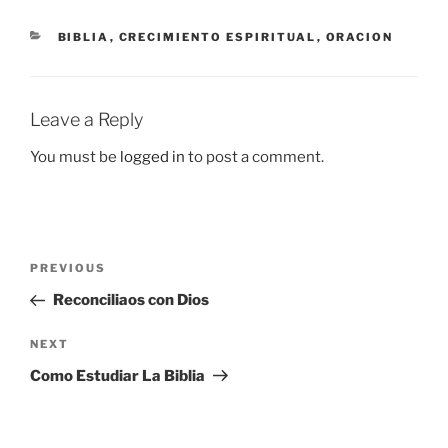
CATEGORIES
BIBLIA
,
CRECIMIENTO ESPIRITUAL
,
ORACION
Leave a Reply
You must be
logged in
to post a comment.
Post
Previous
PREVIOUS
navigation
Post
Reconciliaos con Dios
Next
NEXT
Post
Como Estudiar La Biblia