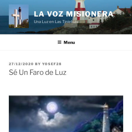
Skip
to
LA VOZ MISIONERA
content
Una Luz en Las Tinieblas
Menu
POSTED
27/12/2020
BY
YOSEF28
ON
Sé Un Faro de Luz