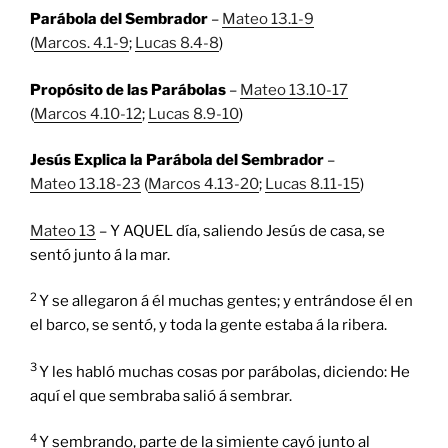
Parábola del Sembrador
–
Mateo 13.1-9
(
Marcos. 4.1-9
;
Lucas 8.4-8
)
Propósito de las Parábolas
–
Mateo 13.10-17
(
Marcos 4.10-12
;
Lucas 8.9-10
)
Jesús Explica la Parábola del Sembrador
–
Mateo 13.18-23
(
Marcos 4.13-20
;
Lucas 8.11-15
)
Mateo 13
– Y AQUEL día, saliendo Jesús de casa, se
sentó junto á la mar.
2
Y se allegaron á él muchas gentes; y entrándose él en
el barco, se sentó, y toda la gente estaba á la ribera.
3
Y les habló muchas cosas por parábolas, diciendo: He
aquí el que sembraba salió á sembrar.
4
Y sembrando, parte de la simiente cayó junto al