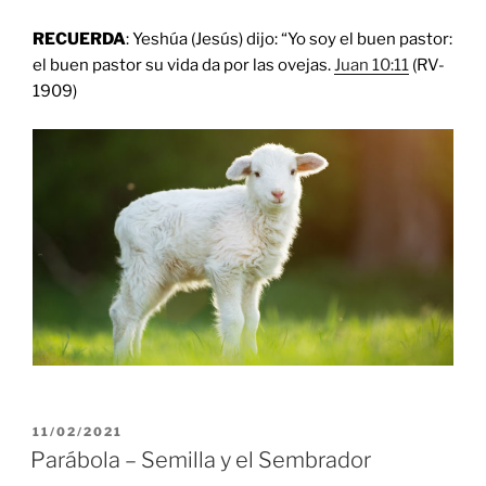
RECUERDA
: Yeshúa (Jesús) dijo: “Yo soy el buen pastor:
el buen pastor su vida da por las ovejas.
Juan 10:11
(RV-
1909)
POSTED
11/02/2021
ON
Parábola – Semilla y el Sembrador