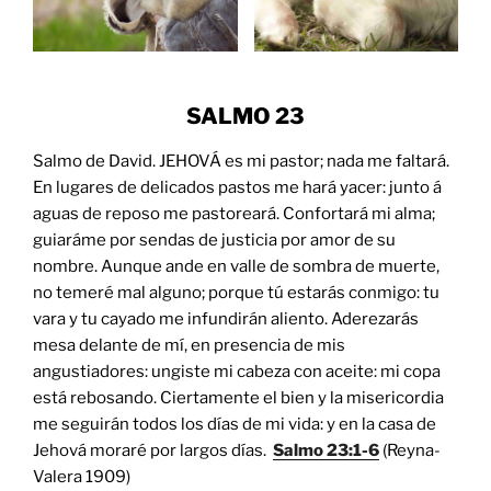
SALMO
23
Salmo de David. JEHOVÁ es mi pastor; nada me faltará.
En lugares de delicados pastos me hará yacer: junto á
aguas de reposo me pastoreará. Confortará mi alma;
guiaráme por sendas de justicia por amor de su
nombre. Aunque ande en valle de sombra de muerte,
no temeré mal alguno; porque tú estarás conmigo: tu
vara y tu cayado me infundirán aliento. Aderezarás
mesa delante de mí, en presencia de mis
angustiadores: ungiste mi cabeza con aceite: mi copa
está rebosando. Ciertamente el bien y la misericordia
me seguirán todos los días de mi vida: y en la casa de
Jehová moraré por largos días.
Salmo 23:1-6
(Reyna-
Valera 1909)