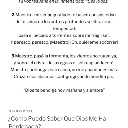
Tu voz resuena en la inmensidad: “¡Sea la paz!”
2
Maestro, mi ser angustiado te busca con ansiedad,
de mi alma en los antros profundos se libra cruel
tempestad;
pasa el pecado a torrentes sobre mi frágil ser.
Y perezco, perezco, ¡Maestro! ¡Oh, quiéreme socorrer!
3
Maestro, pasó la tormenta, los vientos no rugen ya,
y sobre el cristal de las aguas el sol resplandecerá.
Maestro, prolonga esta calma, no me abandones más:
Cruzaré los abismos contigo, gozando bendita paz.
“Dios te bendiga hoy, mañana y siempre”
POSTED
03/02/2021
ON
¿Como Puedo Saber Que Dios Me Ha
Perdonado?