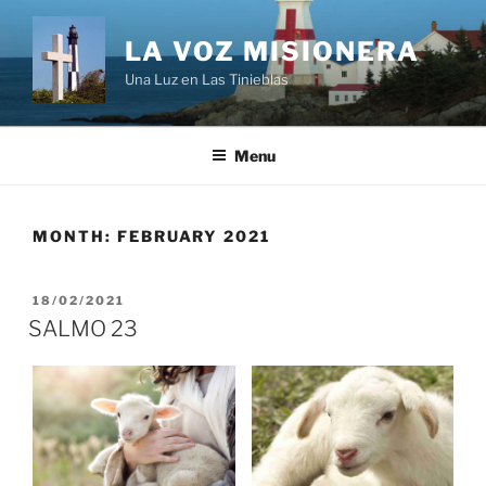
Skip
to
LA VOZ MISIONERA
content
Una Luz en Las Tinieblas
Menu
MONTH:
FEBRUARY 2021
POSTED
18/02/2021
ON
SALMO 23