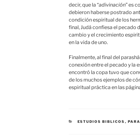
decir, que la “
adivinación
” es 
debieron haberse postrado ante
condición espiritual de los her
final, Judá confiesa el pecado 
cambio y el crecimiento espiri
en la vida de uno.
Finalmente, al final del paras
conexión entre el pecado y la e
encontró la copa tuvo que conv
de los muchos ejemplos de có
espiritual práctica en las págin
CATEGORIES
ESTUDIOS BIBLICOS
,
PAR