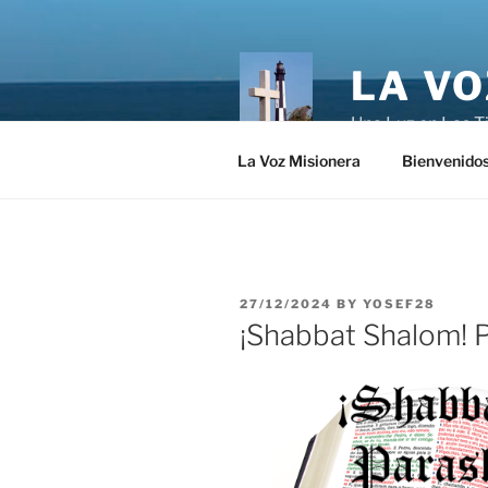
Skip
to
content
LA VO
Una Luz en Las T
La Voz Misionera
Bienvenido
POSTED
27/12/2024
BY
YOSEF28
ON
¡Shabbat Shalom! P