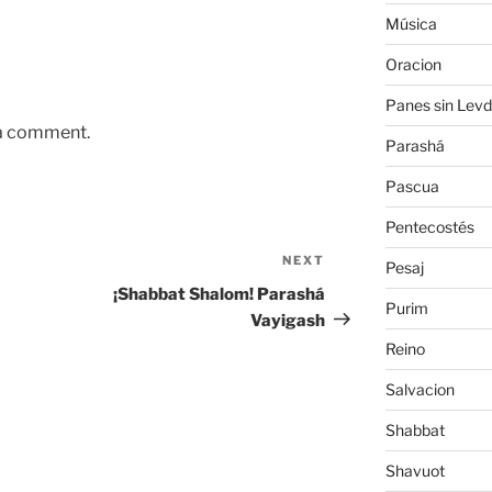
Música
Oracion
Panes sin Levd
 a comment.
Parashá
Pascua
Pentecostés
NEXT
Next
Pesaj
Post
¡Shabbat Shalom! Parashá
Purim
Vayigash
Reino
Salvacion
Shabbat
Shavuot