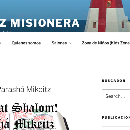
Z MISIONERA
inieblas
s
Quienes somos
Salones
Zona de Niños (Kids Zone
BUSCADOR
arashá Mikeitz
Search
for:
PUBLICACIO