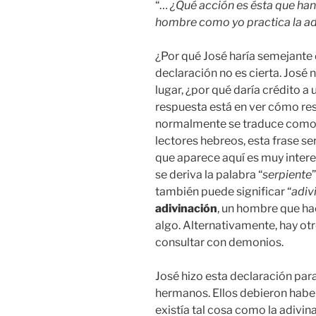
“…
¿Qué acción es ésta que ha
hombre como yo practica la ad
¿Por qué José haría semejante 
declaración no es cierta. José 
lugar, ¿por qué daría crédito 
respuesta está en ver cómo re
normalmente se traduce como
lectores hebreos, esta frase s
que aparece aquí es muy intere
se deriva la palabra “
serpiente
también puede significar “
adiv
adivinación
, un hombre que ha
algo. Alternativamente, hay otr
consultar con demonios.
José hizo esta declaración para
hermanos. Ellos debieron habe
existía tal cosa como la adivina