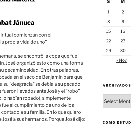
S
M
1
2
bat Jánuca
8
9
15
16
iritual comienzan con el
22
23
la propia vida de uno”
29
30
a semana, se encontró la copa que fue
« Nov
ín. José organizó esto como una forma
su pecaminosidad. En otras palabras,
locada en el saco de Benjamín para que
a su “desgracia” se debía a su pecado
ARCHIVADO
 fueron llevados ante José y el “robo”
Archivados
no lo habían robado), simplemente
e fue el cumplimiento de uno de los
 contado a su familia. En lo que quiero
e José a sus hermanos. Porque José dijo:
COMO ESTUD