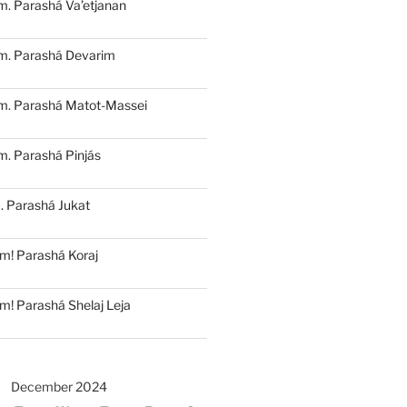
. Parashá Va’etjanan
m. Parashá Devarim
m. Parashá Matot-Massei
. Parashá Pinjás
. Parashá Jukat
m! Parashá Koraj
m! Parashá Shelaj Leja
December 2024