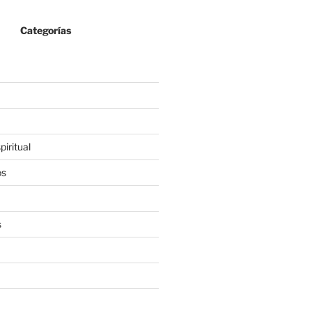
Categorías
iritual
os
s