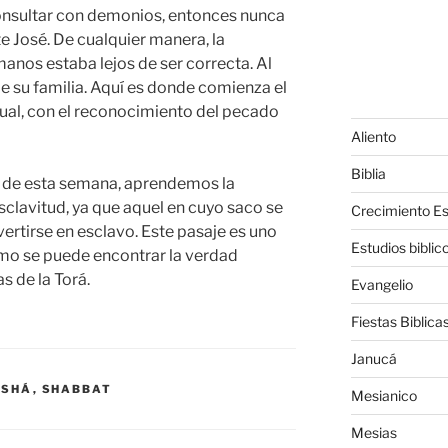
consultar con demonios, entonces nunca
 José. De cualquier manera, la
manos estaba lejos de ser correcta. Al
de su familia. Aquí es donde comienza el
tual, con el reconocimiento del pecado
Aliento
Biblia
há de esta semana, aprendemos la
sclavitud, ya que aquel en cuyo saco se
Crecimiento Esp
ertirse en esclavo. Este pasaje es uno
Estudios biblic
mo se puede encontrar la verdad
as de la Torá.
Evangelio
Fiestas Biblica
Janucá
ASHÁ
,
SHABBAT
Mesianico
Mesias