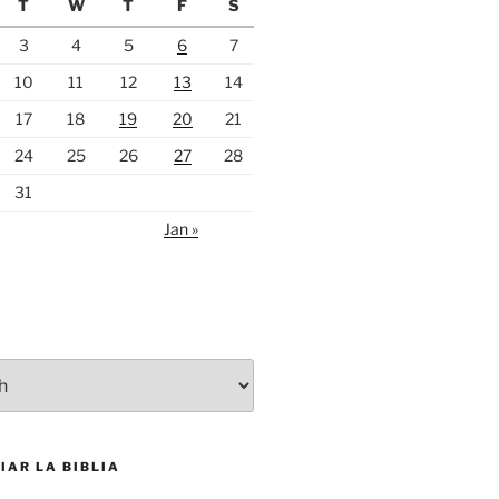
T
W
T
F
S
3
4
5
6
7
10
11
12
13
14
17
18
19
20
21
24
25
26
27
28
31
Jan »
S
IAR LA BIBLIA