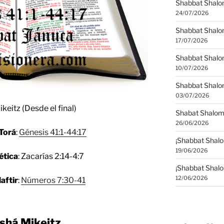
Shabbat Shalom
24/07/2026
Shabbat Shalo
17/07/2026
Shabbat Shalo
10/07/2026
Shabbat Shalom
03/07/2026
Mikeitz (Desde el final)
Shabat Shalom
26/06/2026
 Torá
:
Génesis 41:1-44:17
¡Shabbat Shalo
19/06/2026
ética
:
Zacarías 2:14-4:7
¡Shabbat Shalo
12/06/2026
aftir
:
Números 7:30-41
shá Mikeitz