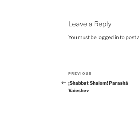
Leave a Reply
You must be
logged in
to post
Post
Previous
PREVIOUS
navigation
Post
¡Shabbat Shalom! Parashá
Vaieshev