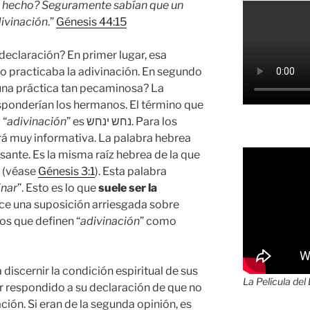
n hecho? Seguramente sabían que un
ivinación
.”
Génesis 44:15
declaración? En primer lugar, esa
no practicaba la adivinación. En segundo
a una práctica tan pecaminosa? La
sponderían los hermanos. El término que
 “
adivinación
” es נחש ינחש. Para los
erá muy informativa. La palabra hebrea
sante. Es la misma raíz hebrea de la que
” (véase
Génesis 3:1
). Esta palabra
inar
”. Esto es lo que
suele ser la
ce una suposición arriesgada sobre
os que definen “
adivinación
” como
 discernir la condición espiritual de sus
La Película del
r respondido a su declaración de que no
ción. Si eran de la segunda opinión, es