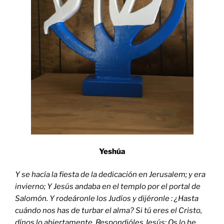
Yeshúa
Y se hac
ía la fiesta de la dedicación en Jerusalem; y era
invierno; Y Jesús andaba en el templo por el portal de
Salomón. Y rodeáronle los Judíos y dijéronle : ¿Hasta
cuándo nos has de turbar el alma? Si tú eres el Cristo,
dínos
lo
abiertamente. Respondi
óles Jesús: Os
lo
he