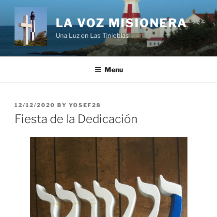
Skip
to
LA VOZ MISIONERA
content
Una Luz en Las Tinieblas
Menu
POSTED
12/12/2020
BY
YOSEF28
ON
Fiesta de la Dedicación