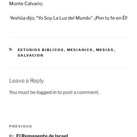
Monte Calvario.
Yeshúa dijo, “Yo Soy La Luz del Mundo”. ¡Pon tu fe en Él!
CATEGORIES
ESTUDIOS BIBLICOS
,
MESIANICO
,
MESIAS
,
SALVACION
Leave a Reply
You must be
logged in
to post a comment.
Post
Previous
PREVIOUS
navigation
Post
El Remanente de Israel