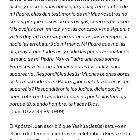
dicho, y no cre
éis: las obras que yo hago en nombre de
mi Padre, ellas dan testimonio de mí; Mas vosotros no
creéis, porque no sois de mis ovejas, como os he dicho.
Mis ovejas oyen mi voz, y yo las conozco, y me siguen; Y
yo les doy vida eterna: y no perecerán para siempre, ni
nadie las arrebatará de mi mano. Mi Padre que me
las
di
ó, mayor que todos es: y nadie
las
puede arrebatar de
la mano de mi Padre. Yo y el Padre una cosa somos.
Entonces volvieron
á tomar piedras los Judíos para
apedrearle . Respondióles Jesús: Muchas buenas obras
os he mostrado de mi Padre; ¿por cuál obra de esas me
apedreáis? Respondiéronle los Judíos, diciendo: Por
buena obra no te apedreamos, sino por la blasfemia; y
porque tú, siendo hombre, te haces Dios
.
(
Juan 10:22-33
RV-1909)
El Apóstol Juan escribió que Yeshúa (Jesús) estuvo en
el área del Templo mientras se celebraba la Fiesta de la