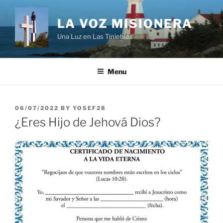
Skip
to
LA VOZ MISIONERA
content
Una Luz en Las Tinieblas
Menu
POSTED
06/07/2022
BY
YOSEF28
ON
¿Eres Hijo de Jehová Dios?