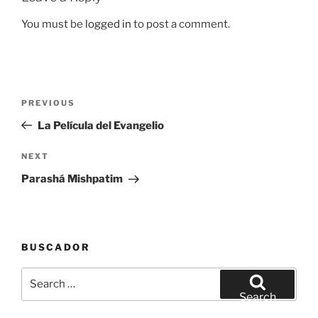
You must be
logged in
to post a comment.
Post
Previous
PREVIOUS
navigation
Post
La Película del Evangelio
Next
NEXT
Post
Parashá Mishpatim
BUSCADOR
Search
for:
Search