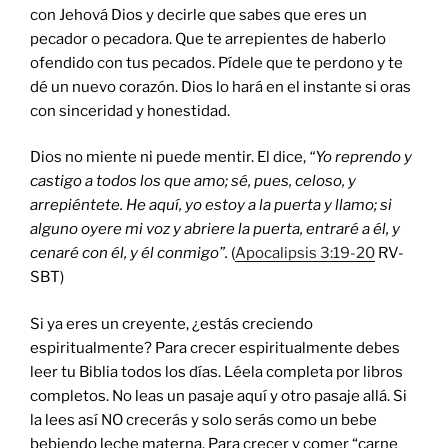
con Jehová Dios y decirle que sabes que eres un
pecador o pecadora. Que te arrepientes de haberlo
ofendido con tus pecados. Pídele que te perdono y te
dé un nuevo corazón. Dios lo hará en el instante si oras
con sinceridad y honestidad.
Dios no miente ni puede mentir. El dice,
“
Yo reprendo y
castigo a todos los que amo; s
é, pues, celoso, y
arrepiéntete.
He aquí, yo estoy a la puerta y llamo; si
alguno oyere mi voz y abriere la puerta, entraré a él, y
cenaré con él, y él conmigo
”.
(
Apocalipsis 3:19-20
RV-
SBT)
Si ya eres un creyente, ¿estás creciendo
espiritualmente? Para crecer espiritualmente debes
leer tu Biblia todos los días. Léela completa por libros
completos. No leas un pasaje aquí y otro pasaje allá. Si
la lees así NO crecerás y solo serás como un bebe
bebiendo leche materna. Para crecer y comer “carne