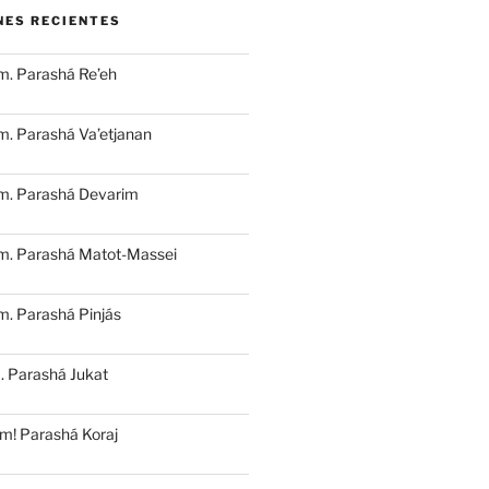
NES RECIENTES
m. Parashá Re’eh
. Parashá Va’etjanan
m. Parashá Devarim
m. Parashá Matot-Massei
. Parashá Pinjás
. Parashá Jukat
m! Parashá Koraj