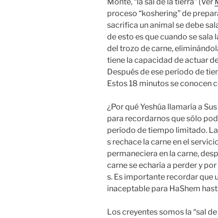
Monte, “la sal de la tierra” (Ver
proceso “koshering” de prepara
sacrifica un animal se debe sal
de esto es que cuando se sala la
del trozo de carne, eliminándola
tiene la capacidad de actuar d
Después de ese período de tie
Estos 18 minutos se conocen co
¿Por qué Yeshúa llamaría a Sus d
para recordarnos que sólo pod
período de tiempo limitado. La s
s rechace la carne en el servici
permaneciera en la carne, desp
carne se echaría a perder y por
s. Es importante recordar que 
inaceptable para HaShem hasta
Los creyentes somos la “sal de