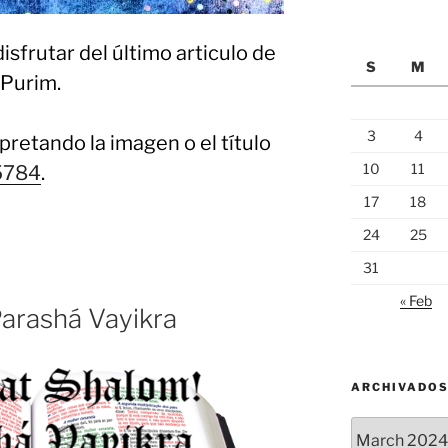
isfrutar del último articulo de
S
M
 Purim.
3
4
pretando la imagen o el título
10
11
5784
.
17
18
24
25
31
« Feb
arashá Vayikra
ARCHIVADO
Archivados