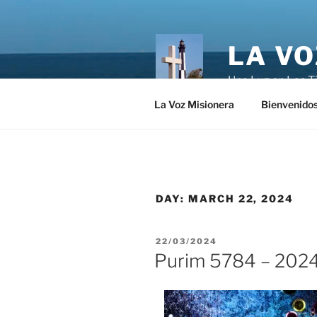
Skip
to
content
LA VO
Una Luz en Las T
La Voz Misionera
Bienvenido
DAY:
MARCH 22, 2024
POSTED
22/03/2024
ON
Purim 5784 – 202