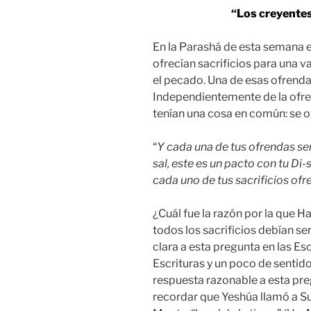
“Los creyentes 
En la Parashá de esta semana e
ofrecían sacrificios para una 
el pecado. Una de esas ofrend
Independientemente de la ofren
tenían una cosa en común: se of
“
Y cada una de tus ofrendas ser
sal, este es un pacto con tu Di-
cada uno de tus sacrificios ofr
¿Cuál fue la razón por la que H
todos los sacrificios debían s
clara a esta pregunta en las Es
Escrituras y un poco de sentid
respuesta razonable a esta p
recordar que Yeshúa llamó a S