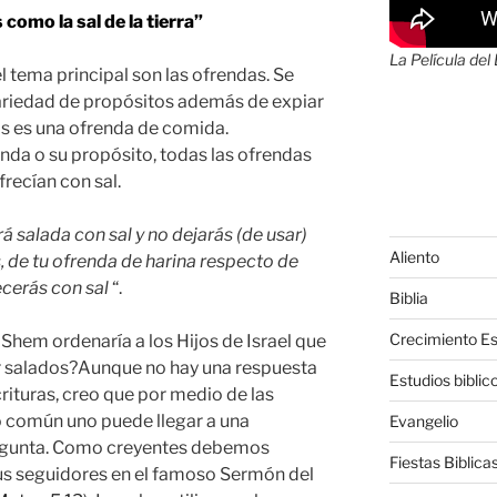
como la sal de la tierra”
La Película del
l tema principal son las ofrendas. Se
variedad de propósitos además de expiar
as es una ofrenda de comida.
da o su propósito, todas las ofrendas
recían con sal.
á salada con sal y no dejarás (de usar)
Aliento
s, de tu ofrenda de harina respecto de
ecerás con sal
“.
Biblia
Crecimiento Esp
aShem ordenaría a los Hijos de Israel que
er salados?Aunque no hay una respuesta
Estudios biblic
crituras, creo que por medio de las
o común uno puede llegar a una
Evangelio
regunta. Como creyentes debemos
Fiestas Biblica
us seguidores en el famoso Sermón del