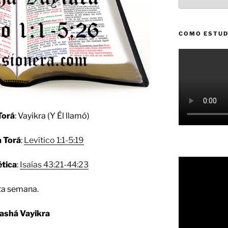
COMO ESTUD
Torá
: Vayikra (Y Él llamó)
a Torá
:
Levítico 1:1-5:19
ética
:
Isaías 43:21-44:23
ta semana.
ashá Vayikra