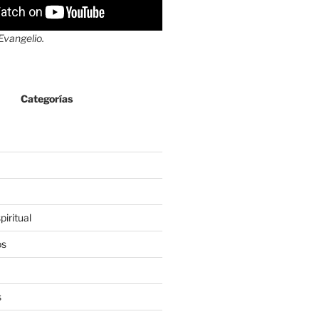
 Evangelio.
Categorías
iritual
os
s