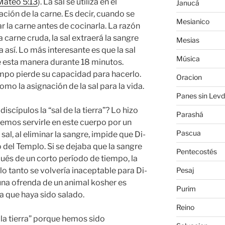
Mateo 5:13
). La sal se utiliza en el
Janucá
ción de la carne. Es decir, cuando se
Mesianico
ar la carne antes de cocinarla. La razón
 carne cruda, la sal extraerá la sangre
Mesias
 así. Lo más interesante es que la sal
Música
e esta manera durante 18 minutos.
mpo pierde su capacidad para hacerlo.
Oracion
mo la asignación de la sal para la vida.
Panes sin Levd
iscípulos la “sal de la tierra”? Lo hizo
Parashá
emos servirle en este cuerpo por un
Pascua
al, al eliminar la sangre, impide que Di-
o del Templo. Si se dejaba que la sangre
Pentecostés
ués de un corto período de tiempo, la
Pesaj
 lo tanto se volvería inaceptable para Di-
una ofrenda de un animal kosher es
Purim
 que haya sido salado.
Reino
 la tierra” porque hemos sido