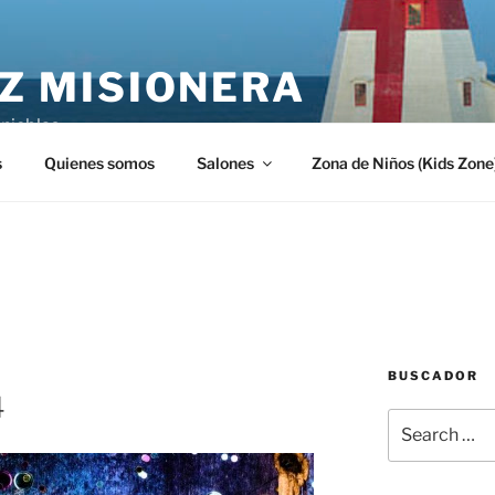
Z MISIONERA
inieblas
s
Quienes somos
Salones
Zona de Niños (Kids Zone
BUSCADOR
4
Search
for: